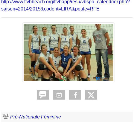
http://www.ffvbbeach.org/ffvbapp/resu/vbspo_calendrier.php?
saison=2014/2015&codent=LIRA&poule=RFE
Pré-Nationale Féminine