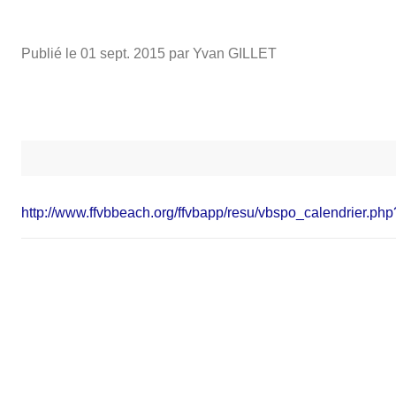
Publié le
01 sept. 2015
par Yvan GILLET
http://www.ffvbbeach.org/ffvbapp/resu/vbspo_calendrier