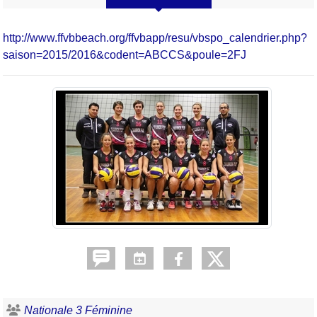
http://www.ffvbbeach.org/ffvbapp/resu/vbspo_calendrier.php?
saison=2015/2016&codent=ABCCS&poule=2FJ
Nationale 3 Féminine