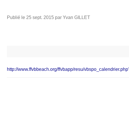
Publié le
25 sept. 2015
par Yvan GILLET
http://www.ffvbbeach.org/ffvbapp/resu/vbspo_calendrier