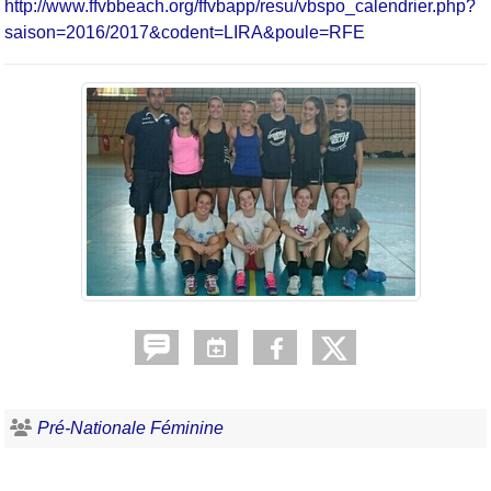
http://www.ffvbbeach.org/ffvbapp/resu/vbspo_calendrier.php?
saison=2016/2017&codent=LIRA&poule=RFE
Pré-Nationale Féminine