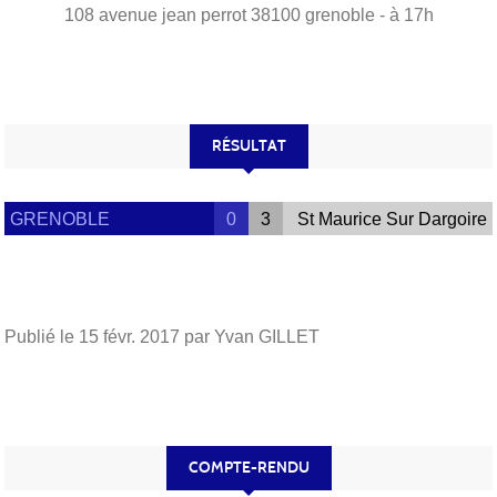
108 avenue jean perrot
38100
grenoble
- à 17h
RÉSULTAT
GRENOBLE
0
3
St Maurice Sur Dargoire
Publié le
15 févr. 2017
par Yvan GILLET
COMPTE-RENDU