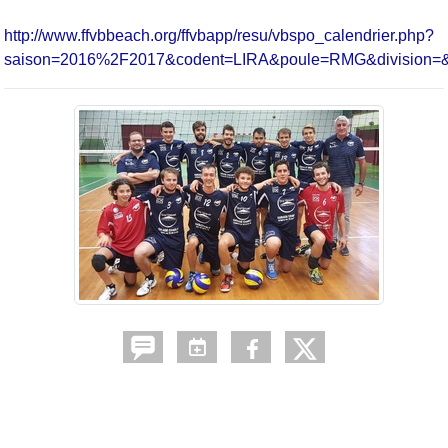
http://www.ffvbbeach.org/ffvbapp/resu/vbspo_calendrier.php?
saison=2016%2F2017&codent=LIRA&poule=RMG&division