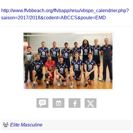
http://www.ffvbbeach.org/ffvbapp/resu/vbspo_calendrier.php?
saison=2017/2018&codent=ABCCS&poule=EMD
Elite Masculine