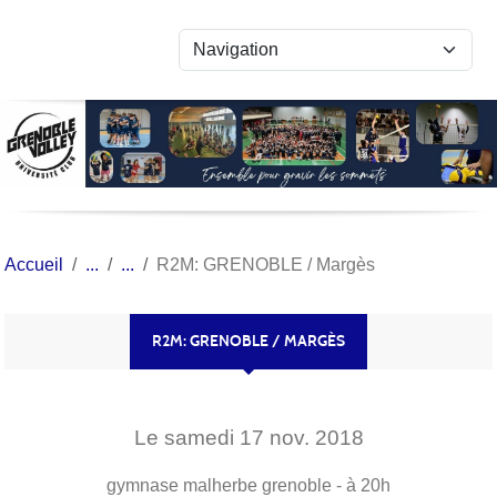
Panneau de gestion des cookies
Accueil
R2M: GRENOBLE / Margès
R2M: GRENOBLE / MARGÈS
Le
samedi
17
nov.
2018
gymnase malherbe
grenoble
- à 20h