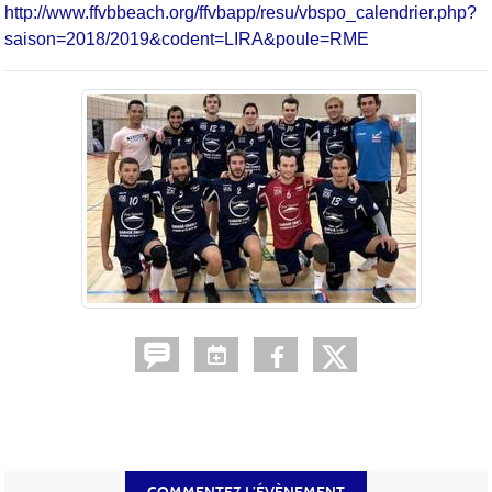
http://www.ffvbbeach.org/ffvbapp/resu/vbspo_calendrier.php?
saison=2018/2019&codent=LIRA&poule=RME