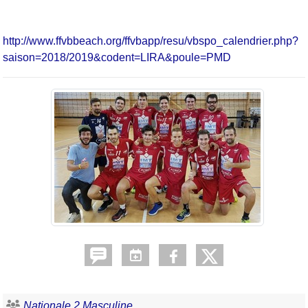
http://www.ffvbbeach.org/ffvbapp/resu/vbspo_calendrier.php?
saison=2018/2019&codent=LIRA&poule=PMD
Nationale 2 Masculine