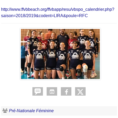
http://www.ffvbbeach.org/ffvbapp/resu/vbspo_calendrier.php?
saison=2018/2019&codent=LIRA&poule=RFC
Pré-Nationale Féminine