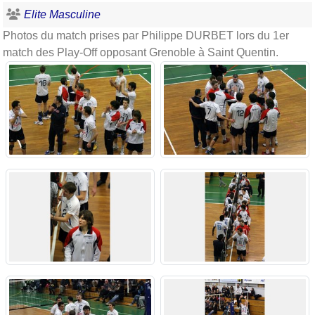
Elite Masculine
Photos du match prises par Philippe DURBET lors du 1er
match des Play-Off opposant Grenoble à Saint Quentin.