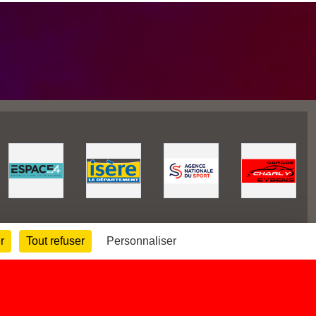
r
Tout refuser
Personnaliser
450389
visites