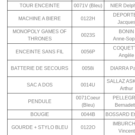
TOUR ENCEINTE
0071V (Bleu)
NIER Delp
DEPORT
MACHINE A BIERE
0122H
Jacque
MONOPOLY GAMES OF
BONIN
0023S
THRONES
Anne-Sop
COQUET
ENCEINTE SANS FIL
0056P
Angèle
BATTERIE DE SECOURS
0058i
DIARRA Pa
SALLAZ AS
SAC A DOS
0014U
Arthur
0071Coeur
PELLEGR
PENDULE
(Bleu)
Bernadet
BOUGIE
0044B
BOSSARD Et
IMBURCH
GOURDE + STYLO BLEU
0122O
Vincent