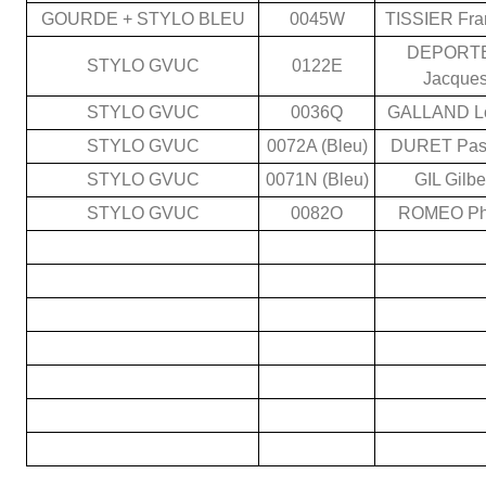
GOURDE + STYLO BLEU
0045W
TISSIER Fra
DEPORT
STYLO GVUC
0122E
Jacque
STYLO GVUC
0036Q
GALLAND L
STYLO GVUC
0072A (Bleu)
DURET Pas
STYLO GVUC
0071N (Bleu)
GIL Gilbe
STYLO GVUC
0082O
ROMEO Phi