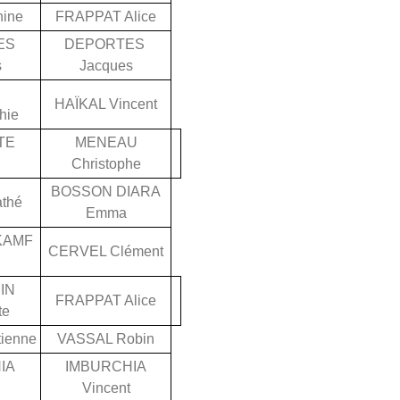
hine
FRAPPAT Alice
ES
DEPORTES
s
Jacques
HAÏKAL Vincent
hie
TE
MENEAU
Christophe
BOSSON DIARA
thé
Emma
KAMF
CERVEL Clément
IN
FRAPPAT Alice
te
ienne
VASSAL Robin
IA
IMBURCHIA
Vincent