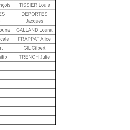
nçois
TISSIER Louis
ES
DEPORTES
s
Jacques
ouna
GALLAND Louna
cale
FRAPPAT Alice
rt
GIL Gilbert
lip
TRENCH Julie